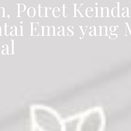
n, Potret Keind
ntai Emas yang
al