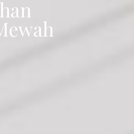
ahan
 Mewah