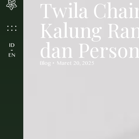
Twila Chai
Kalung Ra
dan Person
ID
-
EN
Blog
Maret 20, 2025