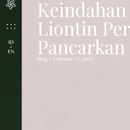
Keindahan 
Liontin Per
Pancarkan 
ID
-
EN
Blog
Februari 13, 2025