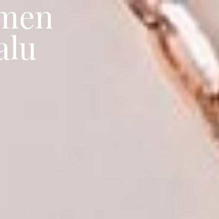
emen
alu