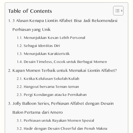
Table of Contents
3 Alasan Kenapa Liontin Alfabet Bisa Jadi Rekomendasi
Perhiasan yang Unik
Menunjukkan Kesan Lebih Personal
Sebagai Identitas Diri
Menunjukkan Karakteristik
Desain Timeless, Cocok untuk Berbagai Momen
Kapan Momen Terbaik untuk Memakai Liontin Alfabet?
Ketika Kelulusan Sekolah/Kuliah
Hangout bersama Teman-teman
Pergi Kondangan atau ke Pernikahan
Jolly Balloon Series, Perhiasan Alfabet dengan Desain
Balon Pertama dari Amero
Perhiasan untuk Rayakan Momen Spesial
Hadir dengan Desain Cheerful dan Penuh Makna