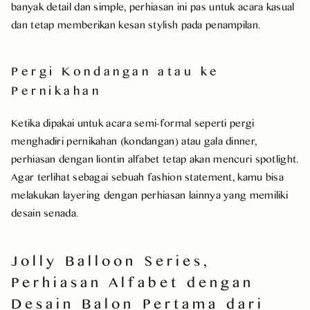
banyak detail dan simple, perhiasan ini pas untuk acara kasual
dan tetap memberikan kesan stylish pada penampilan.
Pergi Kondangan atau ke
Pernikahan
Ketika dipakai untuk acara semi-formal seperti pergi
menghadiri pernikahan (kondangan) atau gala dinner,
perhiasan dengan liontin alfabet tetap akan mencuri spotlight.
Agar terlihat sebagai sebuah fashion statement, kamu bisa
melakukan layering dengan perhiasan lainnya yang memiliki
desain senada.
Jolly Balloon Series,
Perhiasan Alfabet dengan
Desain Balon Pertama dari