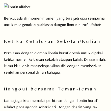
Berikut adalah momen-momen yang bisa jadi opsi sempurna
untuk mengenakan perhiasan dengan liontin huruf alfabet:
Ketika Kelulusan Sekolah/Kuliah
Perhiasan dengan elemen liontin huruf cocok untuk dipakai
ketika momen kelulusan sekolah ataupun kuliah. Di saat inilah,
kamu bisa lebih mengekspresikan diri dengan memberikan
sentuhan personal di hari bahagia.
Hangout bersama Teman-teman
Kamu juga bisa memakai perhiasan dengan liontin huruf
alfabet pada agenda sehari-hari. Dengan desain yang tak