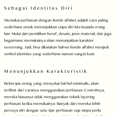
Sebagai Identitas Diri
Memakai perhiasan dengan liontin alfabet adalah cara paling
sederhana untuk menunjukkan siapa diri kita kepada orang
lain. Mulai dari pemilihan huruf, desain, jenis material, dan juga
bagaimana memakainya akan menunjukkan karakter
seseorang. Jadi, bisa dikatakan bahwa liontin alfabet menjadi
simbol identitas yang sederhana namun sangat kuat.
Menunjukkan Karakteristik
Beberapa orang yang menyukai hal-hal minimalis, akan
terlihat dari caranya menggunakan perhiasan. Contohnya,
mereka biasanya tidak menggunakan teknik layering
perhiasan ketika memakainya. Banyak dari mereka lebih
percaya diri dengan satu tipe perhiasan saja tanpa perlu