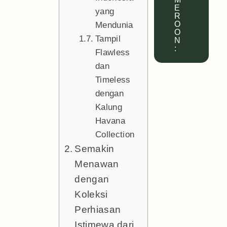
E
yang
R
O
Mendunia
O
Tampil
N
:
Flawless
dan
Timeless
dengan
Kalung
Havana
Collection
Semakin
Menawan
dengan
Koleksi
Perhiasan
Istimewa dari