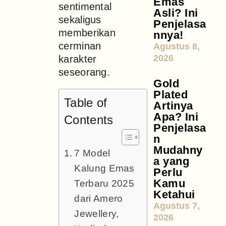
Emas
sentimental
Asli? Ini
sekaligus
Penjelasa
memberikan
nnya!
cerminan
Agustus 8,
2026
karakter
seseorang.
Gold
Plated
Table of
Artinya
Apa? Ini
Contents
Penjelasa
n
Mudahny
7 Model
a yang
Kalung Emas
Perlu
Kamu
Terbaru 2025
Ketahui
dari Amero
Agustus 7,
Jewellery,
2026