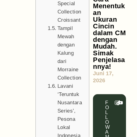
Special
Menentuk
Collection
an
Ukuran
Croissant
Cincin
Tampil
dalam CM
Mewah
dengan
dengan
Mudah.
Simak
Kalung
Penjelasa
dari
nnya!
Morraine
Juni 17,
Collection
2026
Lavani
‘Teruntuk
Nusantara
F
O
Series’,
L
L
Pesona
O
Lokal
W
A
Indonesia
M