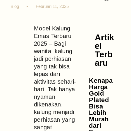
Blog
Februari 11, 2025
Model Kalung
Emas Terbaru
Artik
2025 – Bagi
el
wanita, kalung
Terb
jadi perhiasan
aru
yang tak bisa
lepas dari
Kenapa
aktivitas sehari-
Harga
hari. Tak hanya
Gold
nyaman
Plated
dikenakan,
Bisa
kalung menjadi
Lebih
Murah
perhiasan yang
dari
sangat