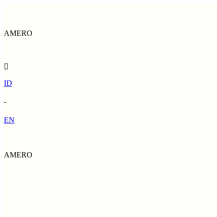
AMERO
ID
-
EN
AMERO