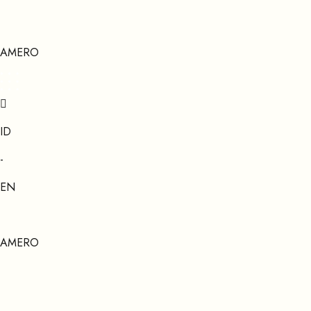
AMERO
ID
-
EN
AMERO