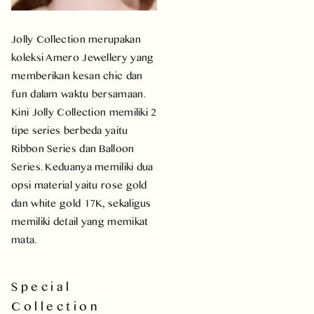
Jolly Collection merupakan
koleksi Amero Jewellery yang
memberikan kesan chic dan
fun dalam waktu bersamaan.
Kini Jolly Collection memiliki 2
tipe series berbeda yaitu
Ribbon Series dan Balloon
Series. Keduanya memiliki dua
opsi material yaitu rose gold
dan white gold 17K, sekaligus
memiliki detail yang memikat
mata.
Special
Collection