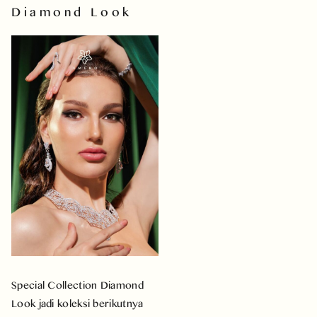
Diamond Look
Special Collection Diamond
Look jadi koleksi berikutnya