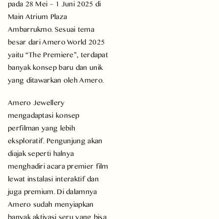
pada 28 Mei – 1 Juni 2025 di
Main Atrium Plaza
Ambarrukmo. Sesuai tema
besar dari Amero World 2025
yaitu “The Premiere”, terdapat
banyak konsep baru dan unik
yang ditawarkan oleh Amero.
Amero Jewellery
mengadaptasi konsep
perfilman yang lebih
eksploratif. Pengunjung akan
diajak seperti halnya
menghadiri acara premier film
lewat instalasi interaktif dan
juga premium. Di dalamnya
Amero sudah menyiapkan
banyak aktivasi seru yang bisa