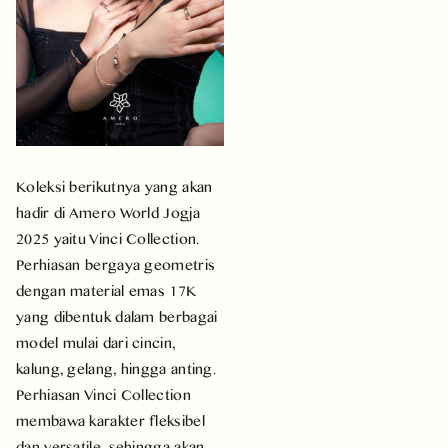
Koleksi berikutnya yang akan
hadir di Amero World Jogja
2025 yaitu Vinci Collection.
Perhiasan bergaya geometris
dengan material emas 17K
yang dibentuk dalam berbagai
model mulai dari cincin,
kalung, gelang, hingga anting.
Perhiasan Vinci Collection
membawa karakter fleksibel
dan versatile, sehingga akan