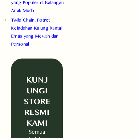
yang Populer di Kalangan
Anak Muda
Twila Chain, Potret
Keindahan Kalung Rantai
Emas yang Mewah dan
Personal
KUNJ
UNGI
STORE
RESMI
KAMI
Semua