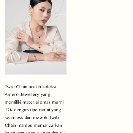
Twila Chain adalah koleksi
Amero Jewellery yang
memiliki material emas murni
17K dengan tipe rantai yang
seamless dan mewah. Twila
Chain mampu memancarkan
keindahan yang elegan dan tak