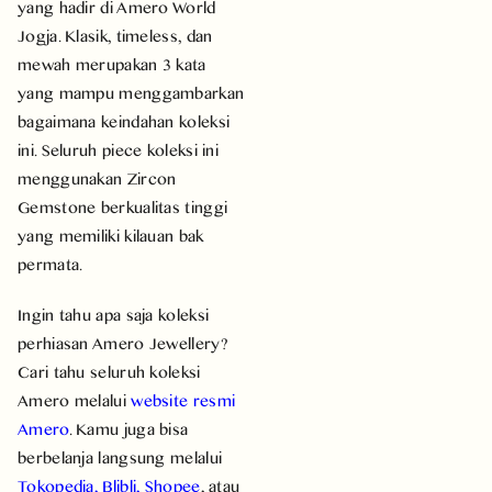
yang hadir di Amero World
Jogja. Klasik, timeless, dan
mewah merupakan 3 kata
yang mampu menggambarkan
bagaimana keindahan koleksi
ini. Seluruh piece koleksi ini
menggunakan Zircon
Gemstone berkualitas tinggi
yang memiliki kilauan bak
permata.
Ingin tahu apa saja koleksi
perhiasan Amero Jewellery?
Cari tahu seluruh koleksi
Amero melalui
website resmi
Amero
. Kamu juga bisa
berbelanja langsung melalui
Tokopedia
,
Blibli
,
Shopee
, atau