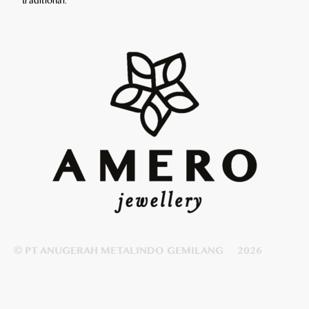
© PT ANUGERAH METALINDO GEMILANG
2026