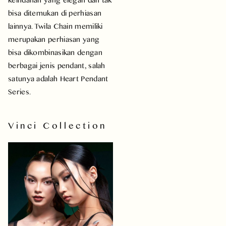
bisa ditemukan di perhiasan
lainnya. Twila Chain memiliki
merupakan perhiasan yang
bisa dikombinasikan dengan
berbagai jenis pendant, salah
satunya adalah Heart Pendant
Series.
Vinci Collection