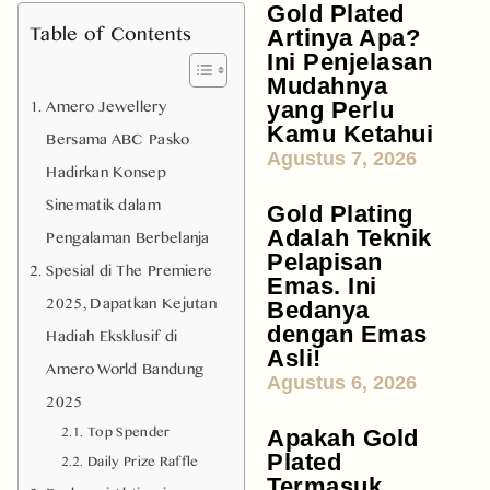
Gold Plated
Table of Contents
Artinya Apa?
Ini Penjelasan
Mudahnya
Amero Jewellery
yang Perlu
Kamu Ketahui
Bersama ABC Pasko
Agustus 7, 2026
Hadirkan Konsep
Sinematik dalam
Gold Plating
Pengalaman Berbelanja
Adalah Teknik
Pelapisan
Spesial di The Premiere
Emas. Ini
2025, Dapatkan Kejutan
Bedanya
dengan Emas
Hadiah Eksklusif di
Asli!
Amero World Bandung
Agustus 6, 2026
2025
Top Spender
Apakah Gold
Plated
Daily Prize Raffle
Termasuk