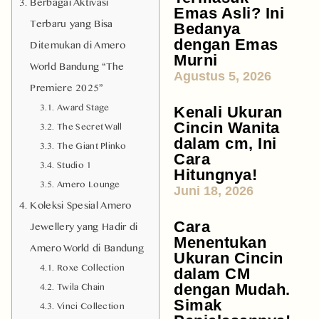
Berbagai Aktivasi
Emas Asli? Ini
Terbaru yang Bisa
Bedanya
dengan Emas
Ditemukan di Amero
Murni
World Bandung “The
Agustus 5, 2026
Premiere 2025”
Award Stage
Kenali Ukuran
The Secret Wall
Cincin Wanita
dalam cm, Ini
The Giant Plinko
Cara
Studio 1
Hitungnya!
Amero Lounge
Juni 18, 2026
Koleksi Spesial Amero
Jewellery yang Hadir di
Cara
Menentukan
Amero World di Bandung
Ukuran Cincin
Roxe Collection
dalam CM
Twila Chain
dengan Mudah.
Simak
Vinci Collection