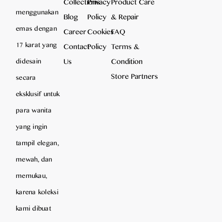
Collections
Privacy
Product Care
menggunakan
Blog
Policy
& Repair
emas dengan
Career
Cookies
FAQ
17 karat yang
Contact
Policy
Terms &
Us
Condition
didesain
Store Partners
secara
eksklusif untuk
para wanita
yang ingin
tampil elegan,
mewah, dan
memukau,
karena koleksi
kami dibuat