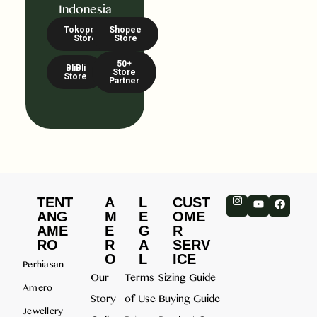
Indonesia
Tokopedia
Shopee
Store
Store
50+
BliBli
Store
Store
Partner
TENT
A
L
CUST
ANG
M
E
OME
AME
E
G
R
RO
R
A
SERV
O
L
ICE
Perhiasan
Our
Terms
Sizing Guide
Amero
Story
of Use
Buying Guide
Jewellery