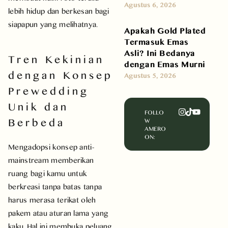
Agustus 6, 2026
lebih hidup dan berkesan bagi
siapapun yang melihatnya.
Apakah Gold Plated
Termasuk Emas
Asli? Ini Bedanya
Tren Kekinian
dengan Emas Murni
dengan Konsep
Agustus 5, 2026
Prewedding
Unik dan
FOLLO
Berbeda
W
AMERO
ON:
Mengadopsi konsep anti-
mainstream memberikan
ruang bagi kamu untuk
berkreasi tanpa batas tanpa
harus merasa terikat oleh
pakem atau aturan lama yang
kaku. Hal ini membuka peluang