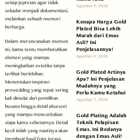
setiap jepretan agar tidak
Agustus 9, 2026
sekadar menjadi dokumentasi,
melainkan sebuah memori
Kenapa Harga Gold
berharga.
Plated Bisa Lebih
Murah dari Emas
Dalam merencanakan momen
Asli? Ini
Penjelasannya!
ini, kamu tentu membutuhkan
Agustus 8, 2026
elemen yang mampu
meningkatkan estetika tanpa
Gold Plated Artinya
terlihat berlebihan.
Apa? Ini Penjelasan
Menentukan inspirasi
Mudahnya yang
prewedding yang tepat sering
Perlu Kamu Ketahui
kali dimulai dari pemilihan
Agustus 7, 2026
busana hingga detail aksesori
yang mampu menceritakan
Gold Plating Adalah
Teknik Pelapisan
siapa kamu sebenarnya. Detail
Emas. Ini Bedanya
kecil inilah yang nantinya akan
dengan Emas Asli!
membuat hasil foto terasa