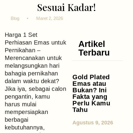
Sesuai Kadar!
Blog
Maret 2, 2026
Harga 1 Set
Perhiasan Emas untuk
Artikel
Pernikahan –
Terbaru
Merencanakan untuk
melangsungkan hari
bahagia pernikahan
Gold Plated
dalam waktu dekat?
Emas atau
Jika iya, sebagai calon
Bukan? Ini
Fakta yang
pengantin, kamu
Perlu Kamu
harus mulai
Tahu
mempersiapkan
berbagai
Agustus 9, 2026
kebutuhannya,