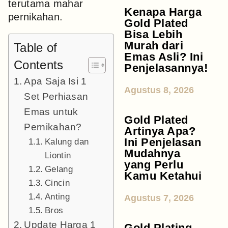
terutama mahar
Kenapa Harga
pernikahan.
Gold Plated
Bisa Lebih
Murah dari
Table of
Emas Asli? Ini
Contents
Penjelasannya!
Apa Saja Isi 1
Agustus 8, 2026
Set Perhiasan
Emas untuk
Gold Plated
Pernikahan?
Artinya Apa?
Ini Penjelasan
Kalung dan
Mudahnya
Liontin
yang Perlu
Gelang
Kamu Ketahui
Cincin
Anting
Agustus 7, 2026
Bros
Update Harga 1
Gold Plating