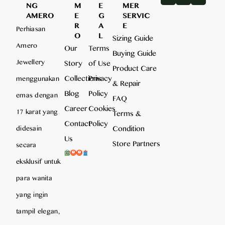
NG
M
E
MER
AMERO
E
G
SERVIC
R
A
E
Perhiasan
O
L
Sizing Guide
Amero
Our
Terms
Buying Guide
Jewellery
Story
of Use
Product Care
Collections
Privacy
menggunakan
& Repair
Blog
Policy
emas dengan
FAQ
Career
Cookies
17 karat yang
Terms &
Contact
Policy
Condition
didesain
Us
Store Partners
secara
eksklusif untuk
para wanita
yang ingin
tampil elegan,