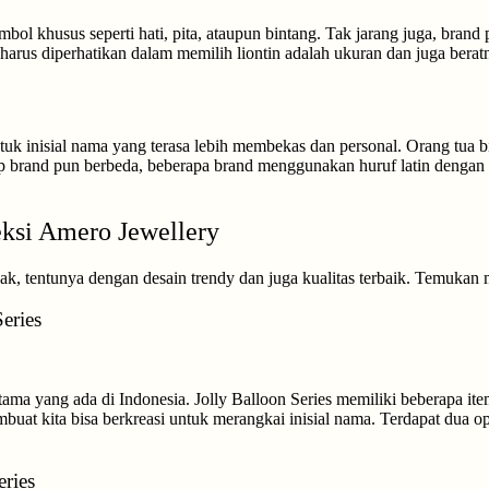
bol khusus seperti hati, pita, ataupun bintang. Tak jarang juga, brand 
harus diperhatikan dalam memilih liontin adalah ukuran dan juga berat
 inisial nama yang terasa lebih membekas dan personal. Orang tua bis
tiap brand pun berbeda, beberapa brand menggunakan huruf latin deng
ksi Amero Jewellery
 tentunya dengan desain trendy dan juga kualitas terbaik. Temukan man
eries
ertama yang ada di Indonesia. Jolly Balloon Series memiliki beberapa 
uat kita bisa berkreasi untuk merangkai inisial nama. Terdapat dua ops
ries