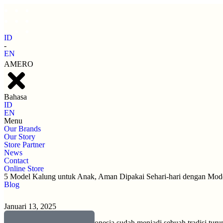
ID
-
EN
AMERO
Bahasa
ID
EN
Menu
Our Brands
Our Story
Store Partner
News
Contact
Online Store
5 Model Kalung untuk Anak, Aman Dipakai Sehari-hari dengan Mode
Blog
Januari 13, 2025
Kalung untuk Anak – Di Indonesia sudah menjadi sebuah tradisi turu