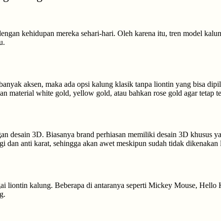
gan kehidupan mereka sehari-hari. Oleh karena itu, tren model kalun
u.
nyak aksen, maka ada opsi kalung klasik tanpa liontin yang bisa dipil
n material white gold, yellow gold, atau bahkan rose gold agar tetap t
 desain 3D. Biasanya brand perhiasan memiliki desain 3D khusus yang 
dan anti karat, sehingga akan awet meskipun sudah tidak dikenakan l
i liontin kalung. Beberapa di antaranya seperti Mickey Mouse, Hello K
g.