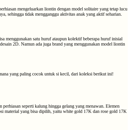
perhiasan mengeluarkan liontin dengan model solitaire yang tetap lucu
nya, sehingga tidak mengganggu aktivitas anak yang aktif seharian.
a menggunakan satu huruf ataupun kolektif beberapa huruf inisial
an desain 2D. Namun ada juga brand yang menggunakan model liontin
a yang paling cocok untuk si kecil, dari koleksi berikut ini!
item perhiasan seperti kalung hingga gelang yang menawan. Elemen
i material yang bisa dipilih, yaitu white gold 17K dan rose gold 17K