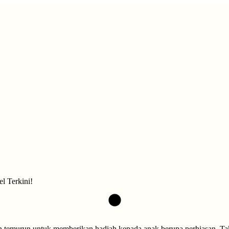
l Terkini!
n temurun untuk memberikan hadiah kepada anak berupa perhiasan. Tak 