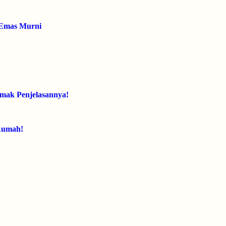
 Emas Murni
mak Penjelasannya!
 Rumah!