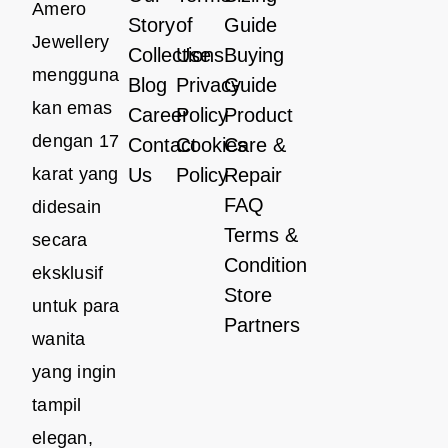
Amero
Story
of
Guide
Jewellery
Collections
Use
Buying
mengguna
Blog
Privacy
Guide
kan emas
Career
Policy
Product
dengan 17
Contact
Cookies
Care &
karat yang
Us
Policy
Repair
FAQ
didesain
Terms &
secara
Condition
eksklusif
Store
untuk para
Partners
wanita
yang ingin
tampil
elegan,