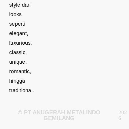
style dan
looks
seperti
elegant,
luxurious,
classic,
unique,
romantic,
hingga
traditional.
© PT ANUGERAH METALINDO
202
GEMILANG
6