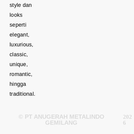
style dan
looks
seperti
elegant,
luxurious,
classic,
unique,
romantic,
hingga
traditional.
© PT ANUGERAH METALINDO
202
GEMILANG
6