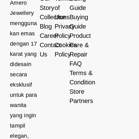
Amero
Story
of
Guide
Jewellery
Collections
Use
Buying
mengguna
Blog
Privacy
Guide
kan emas
Career
Policy
Product
dengan 17
Contact
Cookies
Care &
karat yang
Us
Policy
Repair
FAQ
didesain
Terms &
secara
Condition
eksklusif
Store
untuk para
Partners
wanita
yang ingin
tampil
elegan,