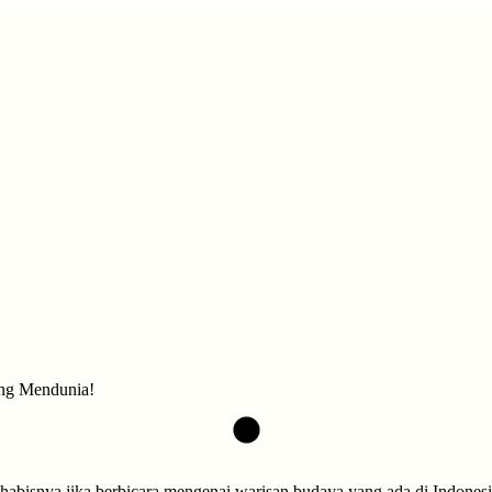
ang Mendunia!
habisnya jika berbicara mengenai warisan budaya yang ada di Indonesi