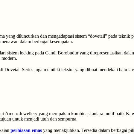
ma yang diluncurkan dan mengadaptasi sistem “dovetail” pada teknik 
t menawan dalam berbagai kesempatan.
 dari sistem locking pada Candi Borobudur yang direpresentasikan dala
n modern.
a di Dovetail Series juga memiliki tekstur yang dibuat mendekati batu 
ari Amero Jewellery yang merupakan kombinasi antara motif batik K
tujuan untuk menjadi utuh dan sempurna.
gkaian
perhiasan emas
yang menakjubkan.
Tersedia dalam berbagai pili