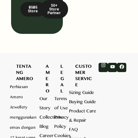
50+
BliBli
Store
Store
Partner
TENTA
A
L
CUSTO
NG
M
E
MER
AMERO
E
G
SERVIC
R
A
E
Perhiasan
O
L
Sizing Guide
Amero
Our
Terms
Buying Guide
Jewellery
Story
of Use
Product Care
Collections
Privacy
menggunakan
& Repair
Blog
Policy
emas dengan
FAQ
Career
Cookies
17 karat yang