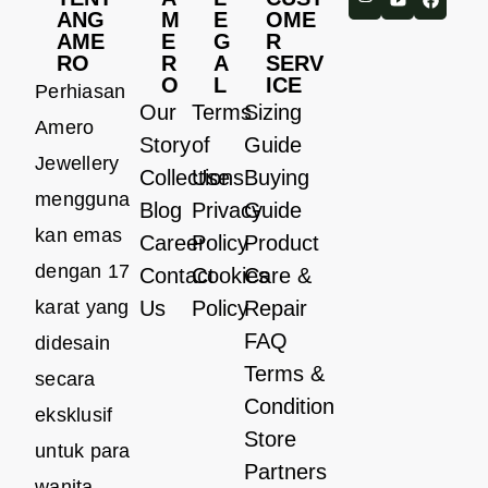
ANG
M
E
OME
AME
E
G
R
RO
R
A
SERV
O
L
ICE
Perhiasan
Our
Terms
Sizing
Amero
Story
of
Guide
Jewellery
Collections
Use
Buying
mengguna
Blog
Privacy
Guide
kan emas
Career
Policy
Product
dengan 17
Contact
Cookies
Care &
karat yang
Us
Policy
Repair
FAQ
didesain
Terms &
secara
Condition
eksklusif
Store
untuk para
Partners
wanita