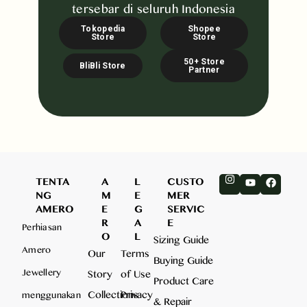
tersebar di seluruh Indonesia
Tokopedia
Shopee
Store
Store
50+ Store
BliBli Store
Partner
TENTA
A
L
CUSTO
NG
M
E
MER
AMERO
E
G
SERVIC
R
A
E
Perhiasan
O
L
Sizing Guide
Amero
Our
Terms
Buying Guide
Jewellery
Story
of Use
Product Care
Collections
Privacy
menggunakan
& Repair