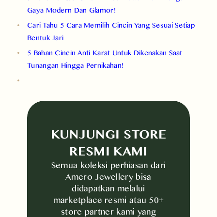
Gaya Modern Dan Glamor!
Cari Tahu 5 Cara Memilih Cincin Yang Sesuai Setiap
Bentuk Jari
5 Bahan Cincin Anti Karat Untuk Dikenakan Saat
Tunangan Hingga Pernikahan!
KUNJUNGI STORE
RESMI KAMI
Semua koleksi perhiasan dari
Amero Jewellery bisa
didapatkan melalui
marketplace resmi atau 50+
store partner kami yang