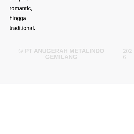
romantic,
hingga
traditional.
© PT ANUGERAH METALINDO
202
GEMILANG
6