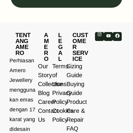
TENT
A
L
CUST
ANG
M
E
OME
AME
E
G
R
RO
R
A
SERV
O
L
ICE
Perhiasan
Our
Terms
Sizing
Amero
Story
of
Guide
Jewellery
Collections
Use
Buying
mengguna
Blog
Privacy
Guide
kan emas
Career
Policy
Product
dengan 17
Contact
Cookies
Care &
karat yang
Us
Policy
Repair
FAQ
didesain