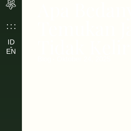
Apa Bedany
Temukan Ja
Tidak Kelir
ID
-
EN
Blog
Oktober 24, 2025