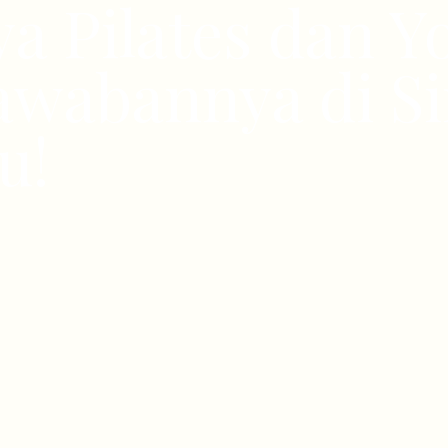
a Pilates dan Y
wabannya di Si
u!