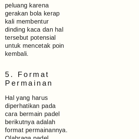
peluang karena
gerakan bola kerap
kali membentur
dinding kaca dan hal
tersebut potensial
untuk mencetak poin
kembali.
5. Format
Permainan
Hal yang harus
diperhatikan pada
cara bermain padel
berikutnya adalah
format permainannya.
Olahraga padel