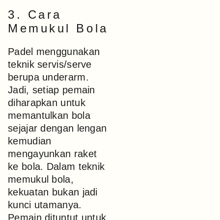
3. Cara
Memukul Bola
Padel menggunakan
teknik servis/serve
berupa underarm.
Jadi, setiap pemain
diharapkan untuk
memantulkan bola
sejajar dengan lengan
kemudian
mengayunkan raket
ke bola. Dalam teknik
memukul bola,
kekuatan bukan jadi
kunci utamanya.
Pemain dituntut untuk