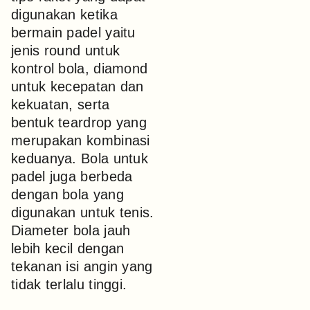
digunakan ketika
bermain padel yaitu
jenis round untuk
kontrol bola, diamond
untuk kecepatan dan
kekuatan, serta
bentuk teardrop yang
merupakan kombinasi
keduanya. Bola untuk
padel juga berbeda
dengan bola yang
digunakan untuk tenis.
Diameter bola jauh
lebih kecil dengan
tekanan isi angin yang
tidak terlalu tinggi.