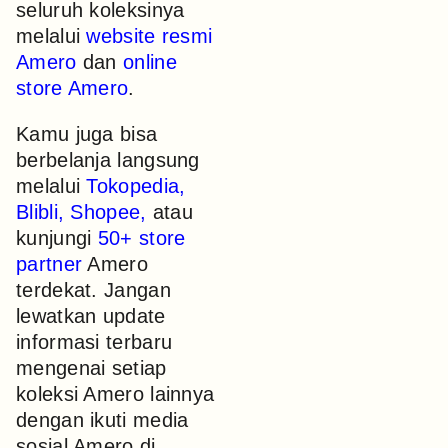
seluruh koleksinya
melalui
website resmi
Amero
dan
online
store Amero
.
Kamu juga bisa
berbelanja langsung
melalui
Tokopedia
,
Blibli
,
Shopee
,
atau
kunjungi
50+ store
partner
Amero
terdekat. Jangan
lewatkan update
informasi terbaru
mengenai setiap
koleksi Amero lainnya
dengan ikuti media
sosial Amero di