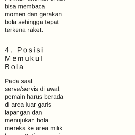
bisa membaca
momen dan gerakan
bola sehingga tepat
terkena raket.
4. Posisi
Memukul
Bola
Pada saat
serve/servis di awal,
pemain harus berada
di area luar garis
lapangan dan
menujukan bola
mereka ke area milik