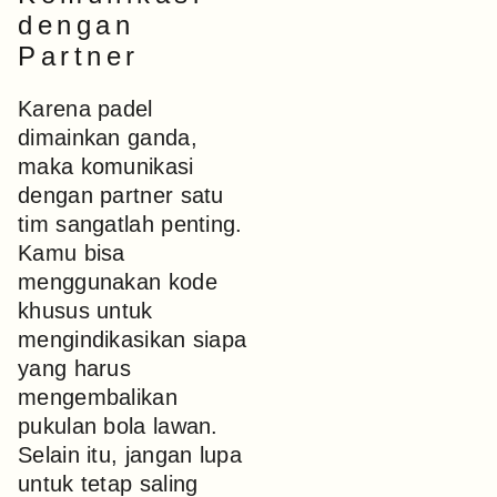
dengan
Partner
Karena padel
dimainkan ganda,
maka komunikasi
dengan partner satu
tim sangatlah penting.
Kamu bisa
menggunakan kode
khusus untuk
mengindikasikan siapa
yang harus
mengembalikan
pukulan bola lawan.
Selain itu, jangan lupa
untuk tetap saling