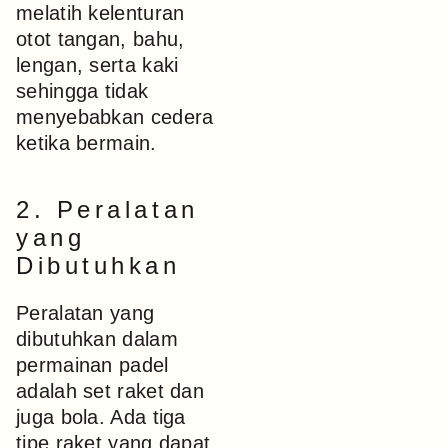
melatih kelenturan
otot tangan, bahu,
lengan, serta kaki
sehingga tidak
menyebabkan cedera
ketika bermain.
2. Peralatan
yang
Dibutuhkan
Peralatan yang
dibutuhkan dalam
permainan padel
adalah set raket dan
juga bola. Ada tiga
tipe raket yang dapat