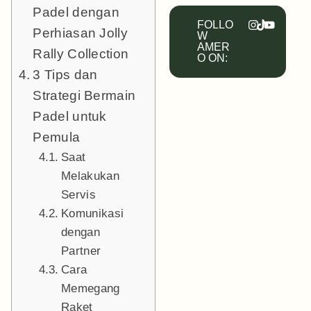
Padel dengan
FOLLO
Perhiasan Jolly
W
AMER
Rally Collection
O ON:
3 Tips dan
Strategi Bermain
Padel untuk
Pemula
Saat
Melakukan
Servis
Komunikasi
dengan
Partner
Cara
Memegang
Raket