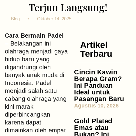
Terjun Langsung!
Blog
Oktober 14, 2025
Cara Bermain Padel
– Belakangan ini
Artikel
olahraga menjadi gaya
Terbaru
hidup baru yang
digandrungi oleh
Cincin Kawin
banyak anak muda di
Berapa Gram?
Indonesia. Padel
Ini Panduan
menjadi salah satu
Ideal untuk
Pasangan Baru
cabang olahraga yang
Agustus 10, 2026
kini marak
diperbincangkan
Gold Plated
karena dapat
Emas atau
dimainkan oleh empat
Bukan? Ini