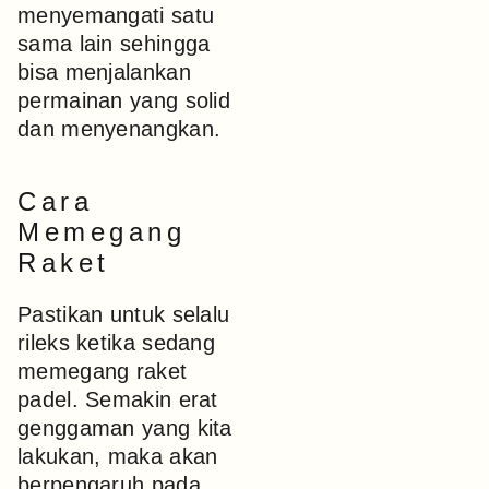
menyemangati satu
sama lain sehingga
bisa menjalankan
permainan yang solid
dan menyenangkan.
Cara
Memegang
Raket
Pastikan untuk selalu
rileks ketika sedang
memegang raket
padel. Semakin erat
genggaman yang kita
lakukan, maka akan
berpengaruh pada