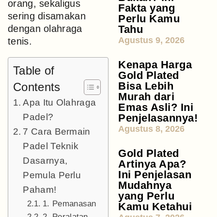
orang, sekaligus
Fakta yang
sering disamakan
Perlu Kamu
dengan olahraga
Tahu
Agustus 9, 2026
tenis.
Kenapa Harga
Table of
Gold Plated
Bisa Lebih
Contents
Murah dari
Apa Itu Olahraga
Emas Asli? Ini
Padel?
Penjelasannya!
Agustus 8, 2026
7 Cara Bermain
Padel Teknik
Gold Plated
Dasarnya,
Artinya Apa?
Ini Penjelasan
Pemula Perlu
Mudahnya
Paham!
yang Perlu
1. Pemanasan
Kamu Ketahui
2. Peralatan