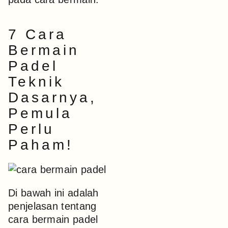
7 Cara
Bermain
Padel
Teknik
Dasarnya,
Pemula
Perlu
Paham!
Di bawah ini adalah
penjelasan tentang
cara bermain padel