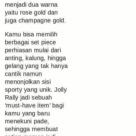
menjadi dua warna
yaitu rose gold dan
juga champagne gold.
Kamu bisa memilih
berbagai set piece
perhiasan mulai dari
anting, kalung, hingga
gelang yang tak hanya
cantik namun
menonjolkan sisi
sporty yang unik. Jolly
Rally jadi sebuah
‘must-have item’ bagi
kamu yang baru
menekuni pade,
sehingga membuat