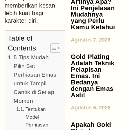
Artinya Apa?
memberikan kesan
Ini Penjelasan
lebih kuat bagi
Mudahnya
yang Perlu
karakter diri.
Kamu Ketahui
Table of
Agustus 7, 2026
Contents
Gold Plating
5 Tips Mudah
Adalah Teknik
Pilih Set
Pelapisan
Perhiasan Emas
Emas. Ini
Bedanya
untuk Tampil
dengan Emas
Cantik di Setiap
Asli!
Momen
Agustus 6, 2026
Tentukan
Model
Apakah Gold
Perhiasan