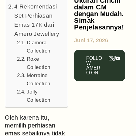
Ukuran Cincin
4 Rekomendasi
dalam CM
dengan Mudah.
Set Perhiasan
Simak
Emas 17K dari
Penjelasannya!
Amero Jewellery
Juni 17, 2026
Diamora
Collection
FOLLO
Roxe
W
Collection
AMER
O ON:
Morraine
Collection
Jolly
Collection
Oleh karena itu,
memilih perhiasan
emas sebaiknya tidak