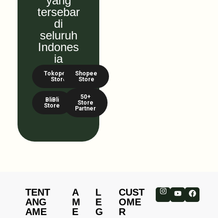
yang
tersebar
di
seluruh
Indones
ia
Tokopedia
Shopee
Store
Store
50+
BliBli
Store
Store
Partner
TENT
A
L
CUST
ANG
M
E
OME
AME
E
G
R