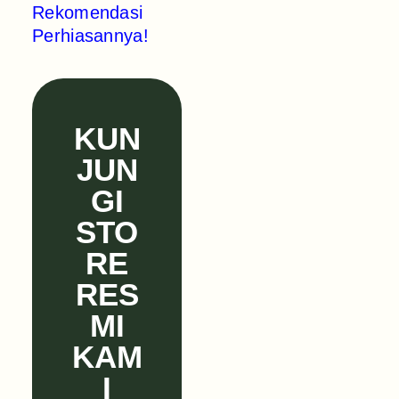
Rekomendasi
Perhiasannya!
KUN
JUN
GI
STO
RE
RES
MI
KAM
I