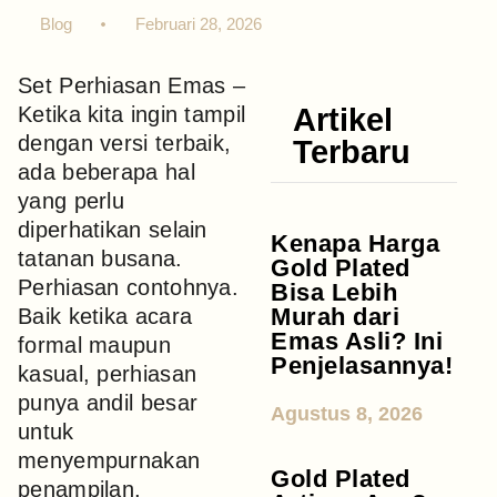
Blog
Februari 28, 2026
Set Perhiasan Emas –
Ketika kita ingin tampil
Artikel
dengan versi terbaik,
Terbaru
ada beberapa hal
yang perlu
diperhatikan selain
Kenapa Harga
tatanan busana.
Gold Plated
Perhiasan contohnya.
Bisa Lebih
Murah dari
Baik ketika acara
Emas Asli? Ini
formal maupun
Penjelasannya!
kasual, perhiasan
punya andil besar
Agustus 8, 2026
untuk
menyempurnakan
Gold Plated
penampilan,