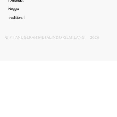
romantic,
hingga
traditional.
© PT ANUGERAH METALINDO GEMILANG
2026