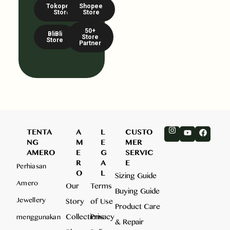
Tokopedia
Shopee
Store
Store
50+
BliBli
Store
Store
Partner
TENTA
A
L
CUSTO
NG
M
E
MER
AMERO
E
G
SERVIC
R
A
E
Perhiasan
O
L
Sizing Guide
Amero
Our
Terms
Buying Guide
Jewellery
Story
of Use
Product Care
Collections
Privacy
menggunakan
& Repair