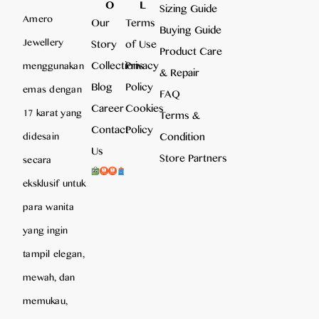
O
L
Sizing Guide
Amero
Our
Terms
Buying Guide
Jewellery
Story
of Use
Product Care
Collections
Privacy
menggunakan
& Repair
Blog
Policy
emas dengan
FAQ
Career
Cookies
17 karat yang
Terms &
Contact
Policy
Condition
didesain
Us
Store Partners
secara
eksklusif untuk
para wanita
yang ingin
tampil elegan,
mewah, dan
memukau,