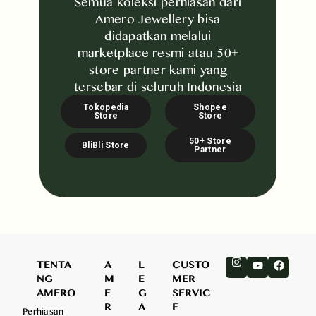
Semua koleksi perhiasan dari
Amero Jewellery bisa
didapatkan melalui
marketplace resmi atau 50+
store partner kami yang
tersebar di seluruh Indonesia
Tokopedia
Shopee
Store
Store
50+ Store
BliBli Store
Partner
TENTA
A
L
CUSTO
NG
M
E
MER
AMERO
E
G
SERVIC
R
A
E
Perhiasan