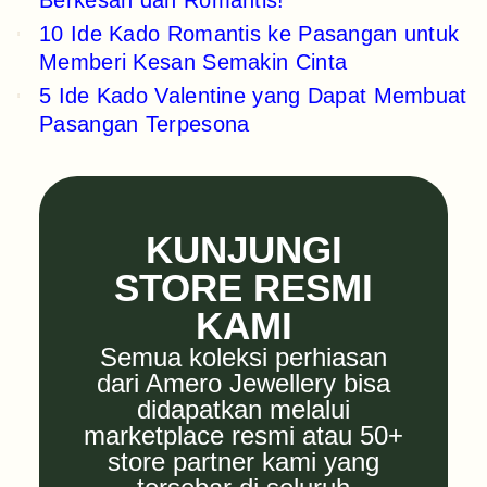
Berkesan dan Romantis!
10 Ide Kado Romantis ke Pasangan untuk
Memberi Kesan Semakin Cinta
5 Ide Kado Valentine yang Dapat Membuat
Pasangan Terpesona
KUNJUNGI
STORE RESMI
KAMI
Semua koleksi perhiasan
dari Amero Jewellery bisa
didapatkan melalui
marketplace resmi atau 50+
store partner kami yang