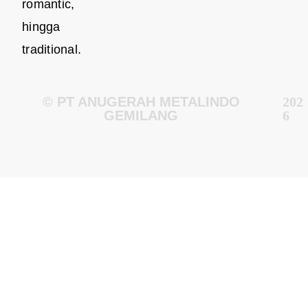
romantic,
hingga
traditional.
© PT ANUGERAH METALINDO
202
GEMILANG
6