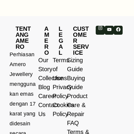
TENT
A
L
CUST
ANG
M
E
OME
AME
E
G
R
RO
R
A
SERV
O
L
ICE
Perhiasan
Our
Terms
Sizing
Amero
Story
of
Guide
Jewellery
Collections
Use
Buying
mengguna
Blog
Privacy
Guide
kan emas
Career
Policy
Product
dengan 17
Contact
Cookies
Care &
karat yang
Us
Policy
Repair
FAQ
didesain
Terms &
secara