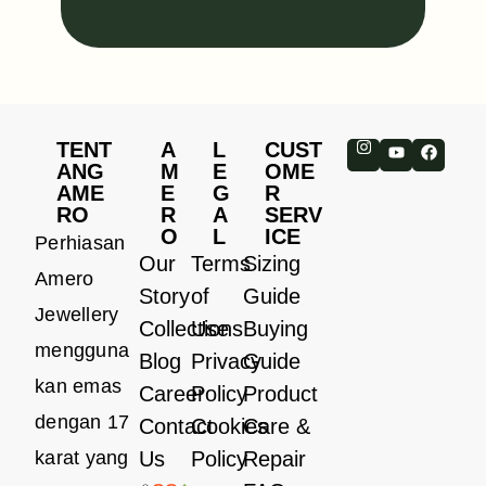
TENT
A
L
CUST
ANG
M
E
OME
AME
E
G
R
RO
R
A
SERV
O
L
ICE
Perhiasan
Our
Terms
Sizing
Amero
Story
of
Guide
Jewellery
Collections
Use
Buying
mengguna
Blog
Privacy
Guide
kan emas
Career
Policy
Product
dengan 17
Contact
Cookies
Care &
karat yang
Us
Policy
Repair