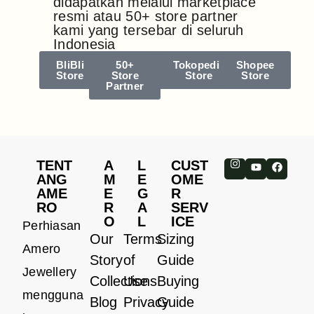
didapatkan melalui marketplace
resmi atau 50+ store partner
kami yang tersebar di seluruh
Indonesia
BliBli
50+
Tokopedia
Shopee
Store
Store
Store
Store
Partner
TENT
A
L
CUST
ANG
M
E
OME
AME
E
G
R
RO
R
A
SERV
O
L
ICE
Perhiasan
Our
Terms
Sizing
Amero
Story
of
Guide
Jewellery
Collections
Use
Buying
mengguna
Blog
Privacy
Guide