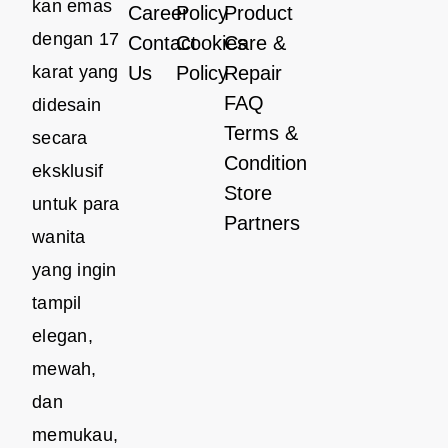
kan emas
Career
Policy
Product
dengan 17
Contact
Cookies
Care &
karat yang
Us
Policy
Repair
FAQ
didesain
Terms &
secara
Condition
eksklusif
Store
untuk para
Partners
wanita
yang ingin
tampil
elegan,
mewah,
dan
memukau,