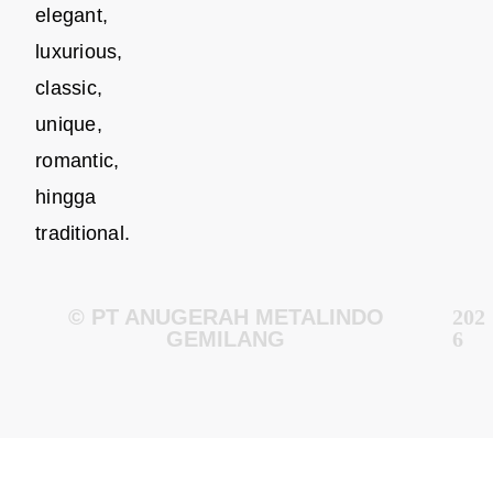
elegant,
luxurious,
classic,
unique,
romantic,
hingga
traditional.
© PT ANUGERAH METALINDO
202
GEMILANG
6