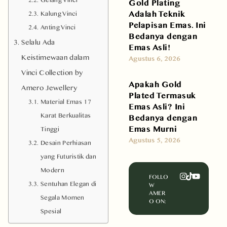
Gold Plating
Adalah Teknik
Kalung Vinci
Pelapisan Emas. Ini
Anting Vinci
Bedanya dengan
Selalu Ada
Emas Asli!
Keistimewaan dalam
Agustus 6, 2026
Vinci Collection by
Apakah Gold
Amero Jewellery
Plated Termasuk
Material Emas 17
Emas Asli? Ini
Karat Berkualitas
Bedanya dengan
Emas Murni
Tinggi
Agustus 5, 2026
Desain Perhiasan
yang Futuristik dan
Modern
FOLLO
Sentuhan Elegan di
W
AMER
Segala Momen
O ON:
Spesial