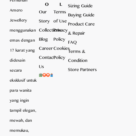
O
L
Sizing Guide
Amero
Our
Terms
Buying Guide
Jewellery
Story
of Use
Product Care
Collections
Privacy
menggunakan
& Repair
Blog
Policy
emas dengan
FAQ
Career
Cookies
17 karat yang
Terms &
Contact
Policy
Condition
didesain
Us
Store Partners
secara
eksklusif untuk
para wanita
yang ingin
tampil elegan,
mewah, dan
memukau,