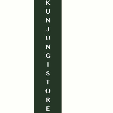
K
U
N
J
U
N
G
I
S
T
O
R
E