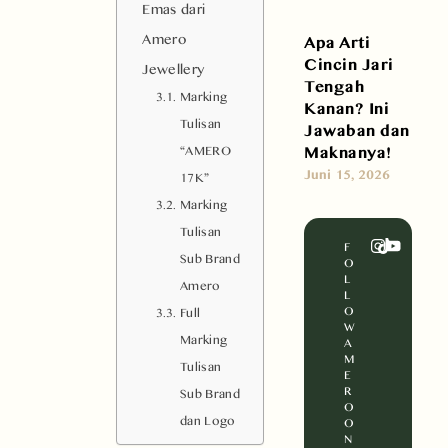
Emas dari
Amero
Apa Arti
Cincin Jari
Jewellery
Tengah
Marking
Kanan? Ini
Tulisan
Jawaban dan
Maknanya!
“AMERO
Juni 15, 2026
17K”
Marking
Tulisan
F
Sub Brand
O
L
Amero
L
O
Full
W
Marking
A
M
Tulisan
E
R
Sub Brand
O
dan Logo
O
N