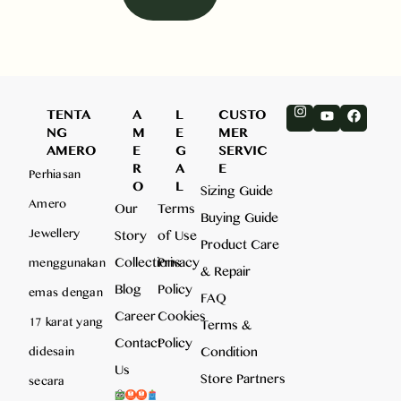
TENTA
A
L
CUSTO
NG
M
E
MER
AMERO
E
G
SERVIC
R
A
E
Perhiasan
O
L
Sizing Guide
Amero
Our
Terms
Buying Guide
Jewellery
Story
of Use
Product Care
Collections
Privacy
menggunakan
& Repair
Blog
Policy
emas dengan
FAQ
Career
Cookies
17 karat yang
Terms &
Contact
Policy
Condition
didesain
Us
Store Partners
secara