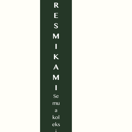
R
E
S
M
I
K
A
M
I
Se
mu
a
kol
eks
i