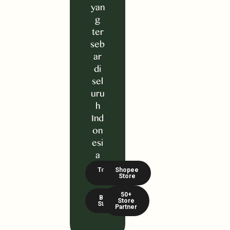
yan
g
ter
seb
ar
di
sel
uru
h
Ind
on
esi
a
Tokopedia
Shopee
Store
Store
50+
BliBli
Store
Store
Partner