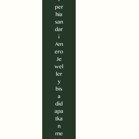
per
hia
san
dar
i
Am
ero
Je
wel
ler
y
bis
a
did
apa
tka
n
me