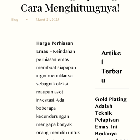
Cara Menghitungnya!
Blog
Maret 21, 2025
Harga Perhiasan
Emas
– Keindahan
Artike
perhiasan emas
l
membuat siapapun
Terbar
ingin memilikinya
u
sebagai koleksi
maupun aset
Gold Plating
investasi. Ada
Adalah
beberapa
Teknik
kecenderungan
Pelapisan
mengapa banyak
Emas. Ini
orang memilih untuk
Bedanya