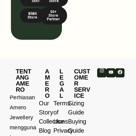
Store
Store
50+
BliBli
Store
Store
Partner
TENT
A
L
CUST
ANG
M
E
OME
AME
E
G
R
RO
R
A
SERV
O
L
ICE
Perhiasan
Our
Terms
Sizing
Amero
Story
of
Guide
Jewellery
Collections
Use
Buying
mengguna
Blog
Privacy
Guide