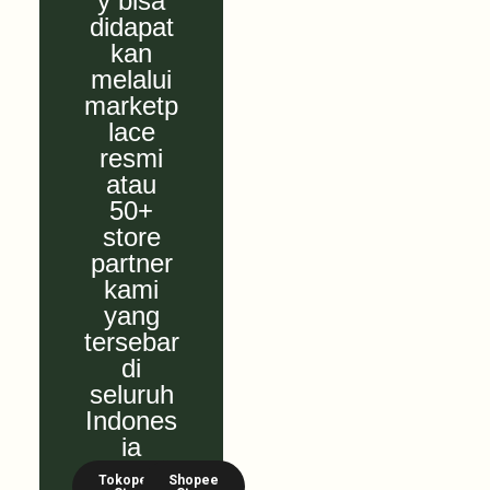
y bisa
didapat
kan
melalui
marketp
lace
resmi
atau
50+
store
partner
kami
yang
tersebar
di
seluruh
Indones
ia
Tokopedia
Shopee