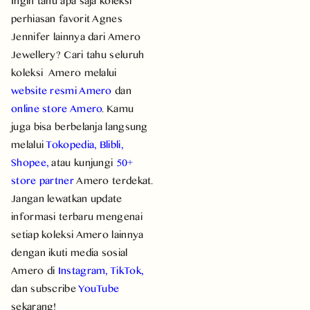
Ingin tahu apa saja koleksi
perhiasan favorit Agnes
Jennifer lainnya dari Amero
Jewellery? Cari tahu seluruh
koleksi Amero melalui
website resmi Amero
dan
online store Amero
. Kamu
juga bisa berbelanja langsung
melalui
Tokopedia
,
Blibli
,
Shopee
,
atau kunjungi
50+
store partner
Amero terdekat.
Jangan lewatkan update
informasi terbaru mengenai
setiap koleksi Amero lainnya
dengan ikuti media sosial
Amero di
Instagram
,
TikTok
,
dan subscribe
YouTube
sekarang!