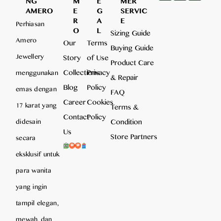
NG
M
E
MER
AMERO
E
G
SERVIC
R
A
E
Perhiasan
O
L
Sizing Guide
Amero
Our
Terms
Buying Guide
Jewellery
Story
of Use
Product Care
Collections
Privacy
menggunakan
& Repair
Blog
Policy
emas dengan
FAQ
Career
Cookies
17 karat yang
Terms &
Contact
Policy
Condition
didesain
Us
Store Partners
secara
eksklusif untuk
para wanita
yang ingin
tampil elegan,
mewah, dan