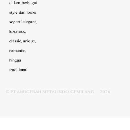
dalam berbagai
style dan looks
seperti elegant,
luxurious,
classic, unique,
romantic,
hingga
traditional.
© PT ANUGERAH METALINDO GEMILANG
2026