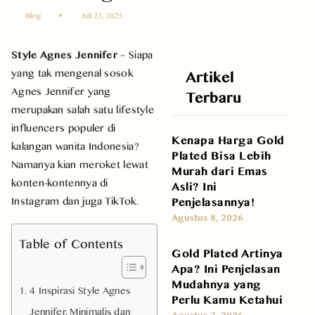
Blog
Juli 23, 2025
Style Agnes Jennifer
– Siapa
yang tak mengenal sosok
Artikel
Agnes Jennifer yang
Terbaru
merupakan salah satu
lifestyle
influencers
populer di
Kenapa Harga Gold
kalangan wanita Indonesia?
Plated Bisa Lebih
Namanya kian meroket lewat
Murah dari Emas
konten-kontennya di
Asli? Ini
Instagram dan juga TikTok.
Penjelasannya!
Agustus 8, 2026
Table of Contents
Gold Plated Artinya
Apa? Ini Penjelasan
Mudahnya yang
4 Inspirasi Style Agnes
Perlu Kamu Ketahui
Jennifer, Minimalis dan
Agustus 7, 2026