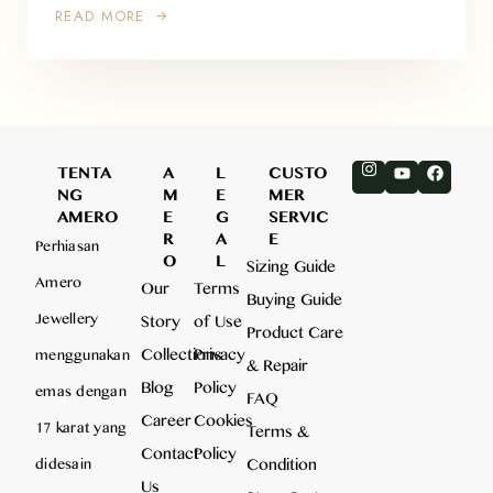
READ MORE
TENTA
A
L
CUSTO
NG
M
E
MER
AMERO
E
G
SERVIC
R
A
E
Perhiasan
O
L
Sizing Guide
Amero
Our
Terms
Buying Guide
Jewellery
Story
of Use
Product Care
Collections
Privacy
menggunakan
& Repair
Blog
Policy
emas dengan
FAQ
Career
Cookies
17 karat yang
Terms &
Contact
Policy
Condition
didesain
Us