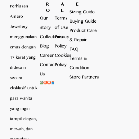
R
A
E
Perhiasan
O
L
Sizing Guide
Amero
Our
Terms
Buying Guide
Jewellery
Story
of Use
Product Care
Collections
Privacy
menggunakan
& Repair
Blog
Policy
emas dengan
FAQ
Career
Cookies
17 karat yang
Terms &
Contact
Policy
Condition
didesain
Us
Store Partners
secara
eksklusif untuk
para wanita
yang ingin
tampil elegan,
mewah, dan
memukau,