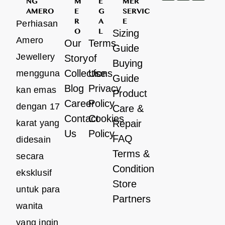
NG
M
E
MER
AMERO
E
G
SERVIC
R
A
E
Perhiasan
O
L
Sizing
Amero
Our
Terms
Guide
Jewellery
Story
of
Buying
Collections
Use
mengguna
Guide
Blog
Privacy
kan emas
Product
Career
Policy
dengan 17
Care &
Contact
Cookies
karat yang
Repair
Us
Policy
FAQ
didesain
Terms &
secara
Condition
eksklusif
Store
untuk para
Partners
wanita
yang ingin