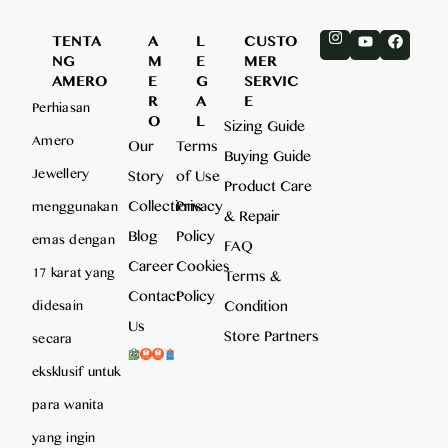
TENTA
A
L
CUSTO
NG
M
E
MER
AMERO
E
G
SERVIC
R
A
E
Perhiasan
O
L
Sizing Guide
Amero
Our
Terms
Buying Guide
Jewellery
Story
of Use
Product Care
Collections
Privacy
menggunakan
& Repair
Blog
Policy
emas dengan
FAQ
Career
Cookies
17 karat yang
Terms &
Contact
Policy
Condition
didesain
Us
Store Partners
secara
eksklusif untuk
para wanita
yang ingin