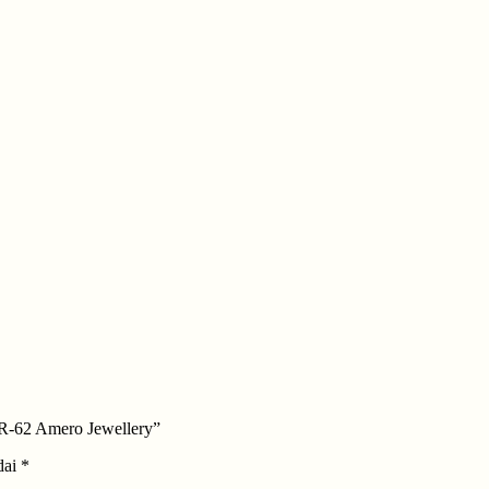
VR-62 Amero Jewellery”
dai
*