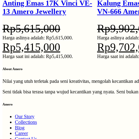
Anting Emas 17K Vinci VE-
Kalung Emas
13 Amero Jewellery
VN-666 Amer
Rp
5,615,000
Rp
9,902
Harga aslinya adalah: Rp5,615,000.
Harga aslinya adalah
Rp
5,415,000
Rp
9,702
Harga saat ini adalah: Rp5,415,000.
Harga saat ini adala
About Amero
Nilai yang utuh terletak pada seni kreativitas, mengolah kecantikan ad
Seni tidak bisa terasa tanpa wujud kecantikan yang nyata. Seni buk
Amero
Our Story
Collections
Blog
Career
Contact Us