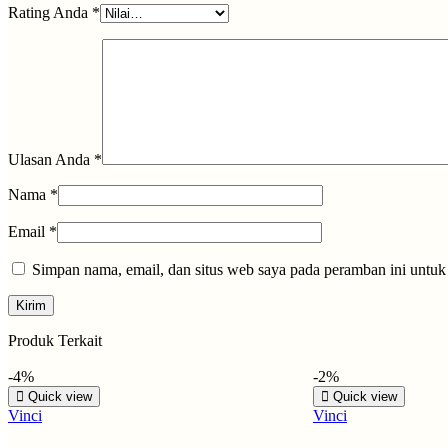
Rating Anda
*
Ulasan Anda
*
Nama
*
Email
*
Simpan nama, email, dan situs web saya pada peramban ini untuk
Produk Terkait
-4%
-2%
Quick view
Quick view
Vinci
Vinci