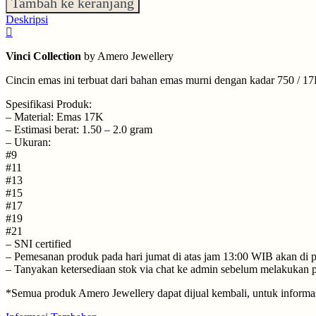
Tambah ke keranjang
Deskripsi
Vinci Collection
by Amero Jewellery
Cincin emas ini terbuat dari bahan emas murni dengan kadar 750 / 1
Spesifikasi Produk:
– Material: Emas 17K
– Estimasi berat: 1.50 – 2.0 gram
– Ukuran:
#9
#11
#13
#15
#17
#19
#21
– SNI certified
– ⁠Pemesanan produk pada hari jumat di atas jam 13:00 WIB akan di p
– ⁠Tanyakan ketersediaan stok via chat ke admin sebelum melakukan
*Semua produk Amero Jewellery dapat dijual kembali, untuk informasi