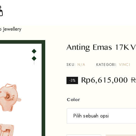
 Jewellery
Anting Emas 17K V
SKU:
N/A
KATEGORI:
VINCI
Rp
6,615,000
R
-3%
Color