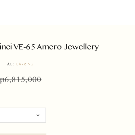
inci VE-65 Amero Jewellery
TAG:
EARRING
p
6,815,000