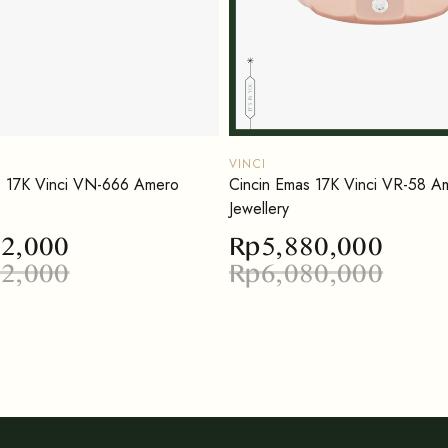
VINCI
s 17K Vinci VN-666 Amero
Cincin Emas 17K Vinci VR-58 A
Jewellery
02,000
Rp
5,880,000
02,000
Rp
6,080,000