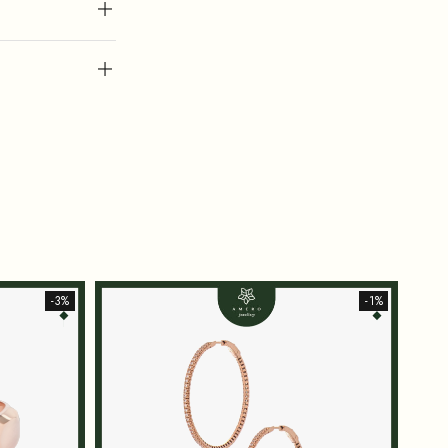
-3%
-1%