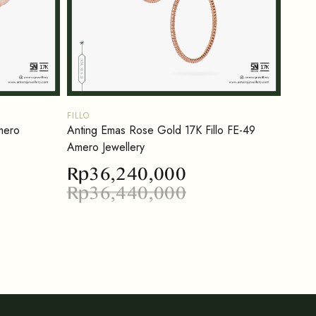
FILLO
mero
Anting Emas Rose Gold 17K Fillo FE-49
Amero Jewellery
Rp
36,240,000
Rp
36,440,000