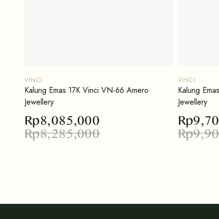
VINCI
VINCI
Kalung Emas 17K Vinci VN-66 Amero
Kalung Ema
Jewellery
Jewellery
Rp
8,085,000
Rp
9,7
Rp
8,285,000
Rp
9,9