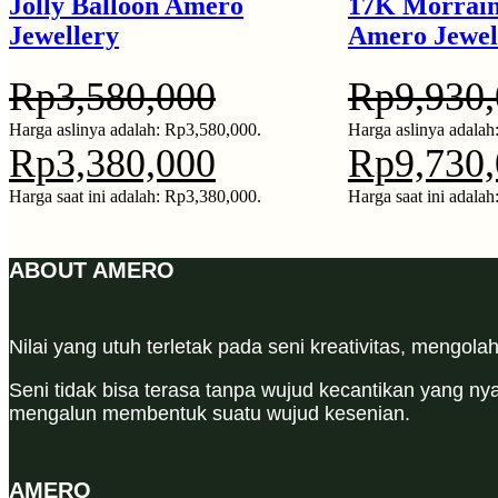
Jolly Balloon Amero
17K Morrai
Jewellery
Amero Jewel
Rp
3,580,000
Rp
9,930
Harga aslinya adalah: Rp3,580,000.
Harga aslinya adalah
Rp
3,380,000
Rp
9,730
Harga saat ini adalah: Rp3,380,000.
Harga saat ini adala
ABOUT AMERO
Nilai yang utuh terletak pada seni kreativitas, mengola
Seni tidak bisa terasa tanpa wujud kecantikan yang n
mengalun membentuk suatu wujud kesenian.
AMERO