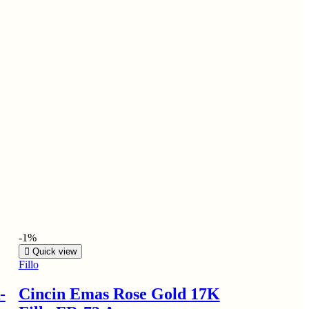
-1%
Quick view
Fillo
-
Cincin Emas Rose Gold 17K