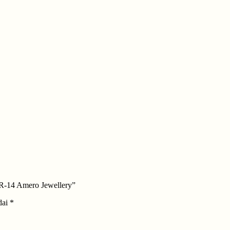
VR-14 Amero Jewellery”
dai
*