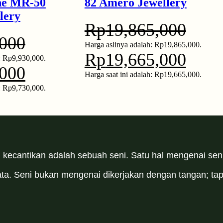
ne MR-50
82 Amero Jewellery
lery
Rp
19,865,000
,000
Harga aslinya adalah: Rp19,865,000.
Rp
19,665,000
: Rp9,930,000.
,000
Harga saat ini adalah: Rp19,665,000.
h: Rp9,730,000.
h kecantikan adalah sebuah seni. Satu hal mengenai seni;
yata. Seni bukan mengenai dikerjakan dengan tangan; t