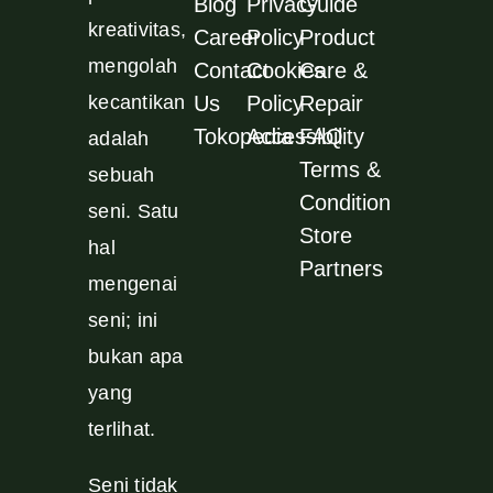
Blog
Privacy
Guide
kreativitas,
Career
Policy
Product
mengolah
Contact
Cookies
Care &
kecantikan
Us
Policy
Repair
Tokopedia
Accessibility
FAQ
adalah
Terms &
sebuah
Condition
seni. Satu
Store
hal
Partners
mengenai
seni; ini
bukan apa
yang
terlihat.
Seni tidak