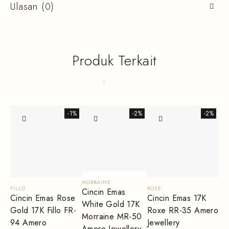
Ulasan (0)
Produk Terkait
-1%
-2%
-2%
MORRAINE
FILLO
ROXE
MO
Cincin Emas
Cincin Emas Rose
Cincin Emas 17K
Ge
White Gold 17K
Gold 17K Fillo FR-
Roxe RR-35 Amero
Wh
Morraine MR-50
94 Amero
Jewellery
Mo
Amero Jewellery