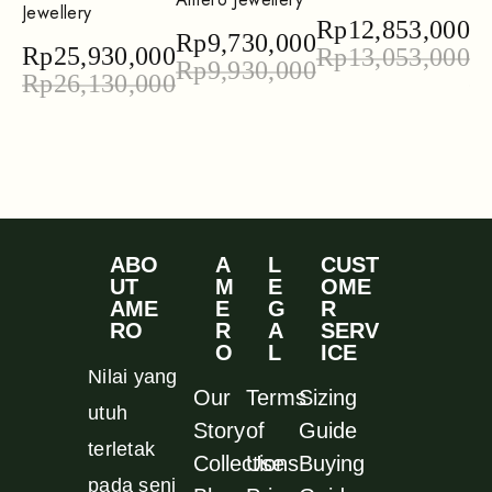
Jewellery
Am
Rp
12,853,000
Rp
9,730,000
Rp
25,930,000
R
Rp
13,053,000
Rp
9,930,000
Rp
26,130,000
R
ABO
A
L
CUST
UT
M
E
OME
AME
E
G
R
RO
R
A
SERV
O
L
ICE
Nilai yang
Our
Terms
Sizing
utuh
Story
of
Guide
terletak
Collections
Use
Buying
pada seni