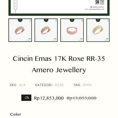
Cincin Emas 17K Roxe RR-35
Amero Jewellery
SKU:
N/A
KATEGORI:
ROXE
TAG:
RING
Rp
12,853,000
Rp
13,053,000
-2%
Color