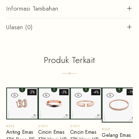
Informasi Tambahan
Ulasan (0)
Produk Terkait
-2%
-3%
-4%
-1%
ROXE
VINCI
VINCI
ROXE
Anting Emas
Cincin Emas
Cincin Emas
Gelang Emas