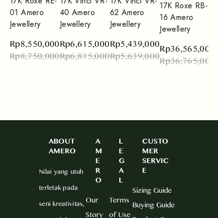
17K Roxe RE-
17K Vinci VR-
17K Vinci VR-
17K Roxe RB-
01 Amero
40 Amero
62 Amero
16 Amero
Jewellery
Jewellery
Jewellery
Jewellery
Rp
8,550,000
Rp
6,615,000
Rp
5,439,000
Rp
36,565,000
Rp
8,750,000
Rp
6,815,000
Rp
5,639,000
Rp
36,765,000
ABOUT
A
L
CUSTO
AMERO
M
E
MER
E
G
SERVIC
R
A
E
Nilai yang utuh
O
L
terletak pada
Sizing Guide
Our
Terms
seni kreativitas,
Buying Guide
Story
of Use