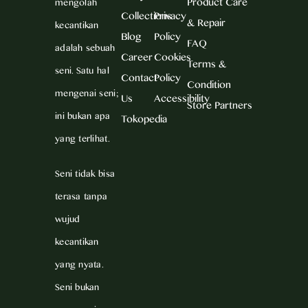
Product Care
mengolah
Collections
Privacy
& Repair
kecantikan
Blog
Policy
FAQ
adalah sebuah
Career
Cookies
Terms &
seni. Satu hal
Contact
Policy
Condition
mengenai seni;
Us
Accessibility
Store Partners
ini bukan apa
Tokopedia
yang terlihat.
Seni tidak bisa
terasa tanpa
wujud
kecantikan
yang nyata.
Seni bukan