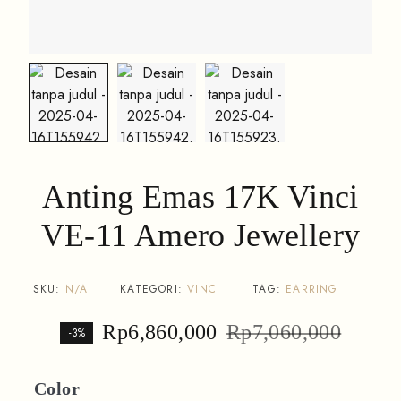
Anting Emas 17K Vinci
VE-11 Amero Jewellery
SKU:
N/A
KATEGORI:
VINCI
TAG:
EARRING
Rp
6,860,000
Rp
7,060,000
-3%
Color