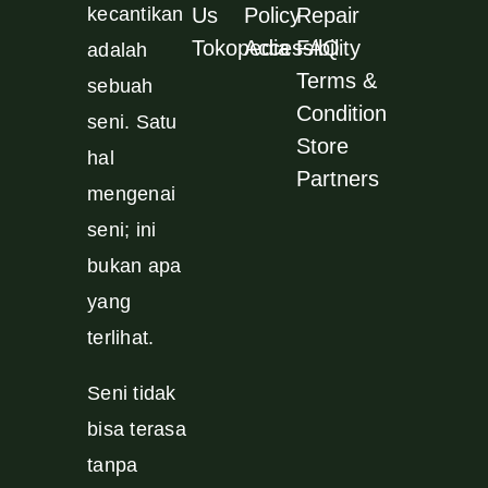
kecantikan
Us
Policy
Repair
Tokopedia
Accessibility
FAQ
adalah
Terms &
sebuah
Condition
seni. Satu
Store
hal
Partners
mengenai
seni; ini
bukan apa
yang
terlihat.
Seni tidak
bisa terasa
tanpa