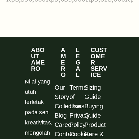
ABO
A
L
CUST
UT
M
E
OME
AME
E
G
R
RO
R
A
SERV
O
L
ICE
Nilai yang
Our
Terms
Sizing
utuh
Story
of
Guide
terletak
Collections
Use
Buying
pada seni
Blog
Privacy
Guide
kreativitas,
Career
Policy
Product
mengolah
Contact
Cookies
Care &