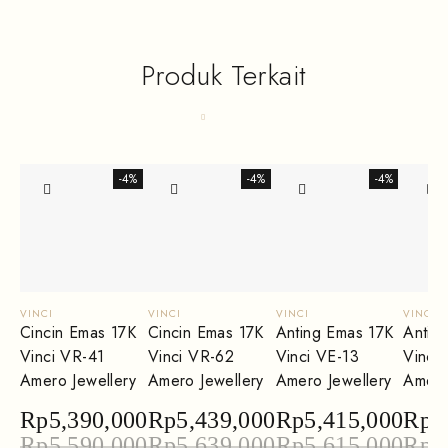
Produk Terkait
-4%
-4%
-4%
VINCI
VINCI
VINCI
VINCI
Cincin Emas 17K
Cincin Emas 17K
Anting Emas 17K
Antin
Vinci VR-41
Vinci VR-62
Vinci VE-13
Vinci
Amero Jewellery
Amero Jewellery
Amero Jewellery
Amero
Rp
5,390,000
Rp
5,439,000
Rp
5,415,000
Rp
6
Rp
5,590,000
Rp
5,639,000
Rp
5,615,000
Rp
6