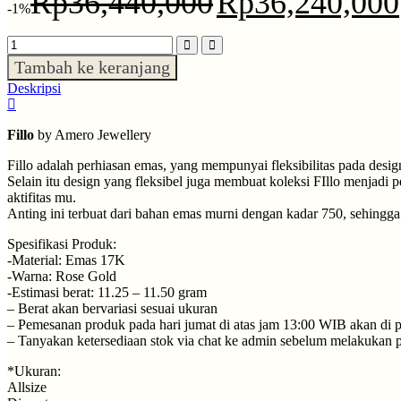
Rp
36,440,000
Rp
36,240,000
-1%
Tambah ke keranjang
Deskripsi
Fillo
by Amero Jewellery
Fillo adalah perhiasan emas, yang mempunyai fleksibilitas pada d
Selain itu design yang fleksibel juga membuat koleksi FIllo menjadi
aktifitas mu.
Anting ini terbuat dari bahan emas murni dengan kadar 750, sehingga 
Spesifikasi Produk:
-Material: Emas 17K
-Warna: Rose Gold
-Estimasi berat: 11.25 – 11.50 gram
– Berat akan bervariasi sesuai ukuran
– ⁠Pemesanan produk pada hari jumat di atas jam 13:00 WIB akan di p
– ⁠Tanyakan ketersediaan stok via chat ke admin sebelum melakukan
*Ukuran:
Allsize