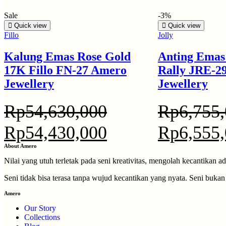
Sale
-3%
Quick view
Quick view
Fillo
Jolly
Kalung Emas Rose Gold
Anting Emas
17K Fillo FN-27 Amero
Rally JRE-2
Jewellery
Jewellery
Rp
54,630,000
Rp
6,755
Rp
54,430,000
Rp
6,555
About Amero
Nilai yang utuh terletak pada seni kreativitas, mengolah kecantikan ad
Seni tidak bisa terasa tanpa wujud kecantikan yang nyata. Seni buk
Amero
Our Story
Collections