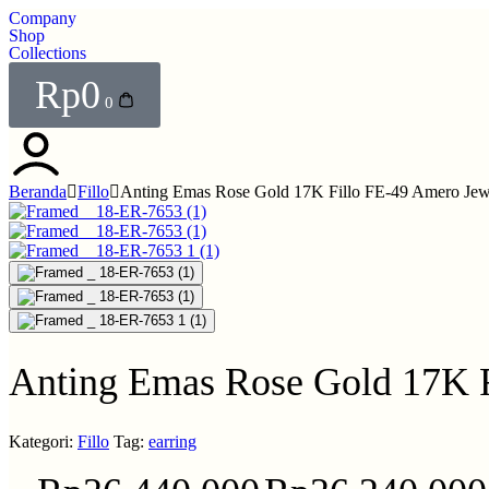
Company
Shop
Collections
Rp
0
0
Beranda
Fillo
Anting Emas Rose Gold 17K Fillo FE-49 Amero Jew
Anting Emas Rose Gold 17K F
Kategori:
Fillo
Tag:
earring