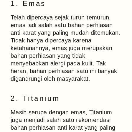
1. Emas
Telah dipercaya sejak turun-temurun,
emas jadi salah satu bahan perhiasan
anti karat yang paling mudah ditemukan.
Tidak hanya dipercaya karena
ketahanannya, emas juga merupakan
bahan perhiasan yang tidak
menyebabkan alergi pada kulit. Tak
heran, bahan perhiasan satu ini banyak
digandrungi oleh masyarakat.
2. Titanium
Masih serupa dengan emas, Titanium
juga menjadi salah satu rekomendasi
bahan perhiasan anti karat yang paling