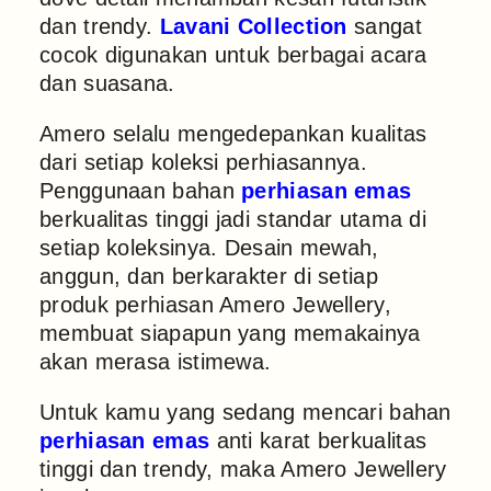
dan trendy.
Lavani Collection
sangat
cocok digunakan untuk berbagai acara
dan suasana.
Amero selalu mengedepankan kualitas
dari setiap koleksi perhiasannya.
Penggunaan bahan
perhiasan emas
berkualitas tinggi jadi standar utama di
setiap koleksinya. Desain mewah,
anggun, dan berkarakter di setiap
produk perhiasan Amero Jewellery,
membuat siapapun yang memakainya
akan merasa istimewa.
Untuk kamu yang sedang mencari bahan
perhiasan emas
anti karat berkualitas
tinggi dan trendy, maka Amero Jewellery