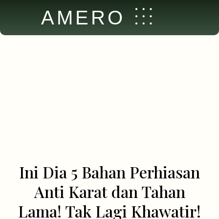
AMERO
Ini Dia 5 Bahan Perhiasan
Anti Karat dan Tahan
Lama! Tak Lagi Khawatir!