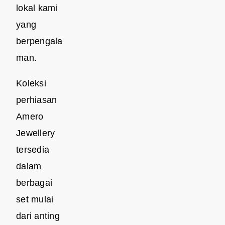
lokal kami
yang
berpengala
man.
Koleksi
perhiasan
Amero
Jewellery
tersedia
dalam
berbagai
set mulai
dari anting