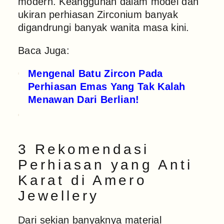
modern. Keanggunan dalam model dan
ukiran perhiasan Zirconium banyak
digandrungi banyak wanita masa kini.
Baca Juga:
Mengenal Batu Zircon Pada
Perhiasan Emas Yang Tak Kalah
Menawan Dari Berlian!
3 Rekomendasi
Perhiasan yang Anti
Karat di Amero
Jewellery
Dari sekian banyaknya material