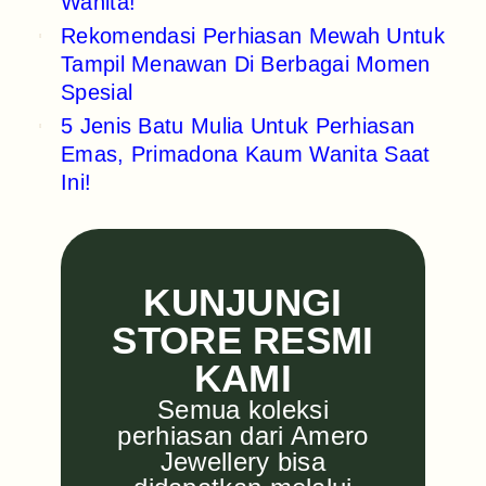
Wanita!
Rekomendasi Perhiasan Mewah Untuk
Tampil Menawan Di Berbagai Momen
Spesial
5 Jenis Batu Mulia Untuk Perhiasan
Emas, Primadona Kaum Wanita Saat
Ini!
KUNJUNGI
STORE RESMI
KAMI
Semua koleksi
perhiasan dari Amero
Jewellery bisa