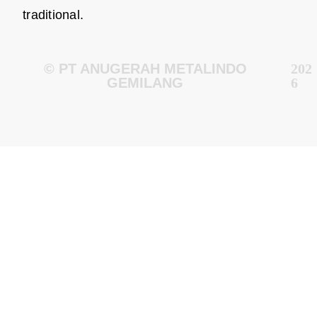
traditional.
© PT ANUGERAH METALINDO
202
GEMILANG
6