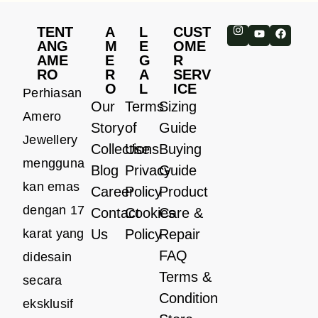
TENT
A
L
CUST
ANG
M
E
OME
AME
E
G
R
RO
R
A
SERV
O
L
ICE
Perhiasan
Our
Terms
Sizing
Amero
Story
of
Guide
Jewellery
Collections
Use
Buying
mengguna
Blog
Privacy
Guide
kan emas
Career
Policy
Product
dengan 17
Contact
Cookies
Care &
karat yang
Us
Policy
Repair
FAQ
didesain
Terms &
secara
Condition
eksklusif