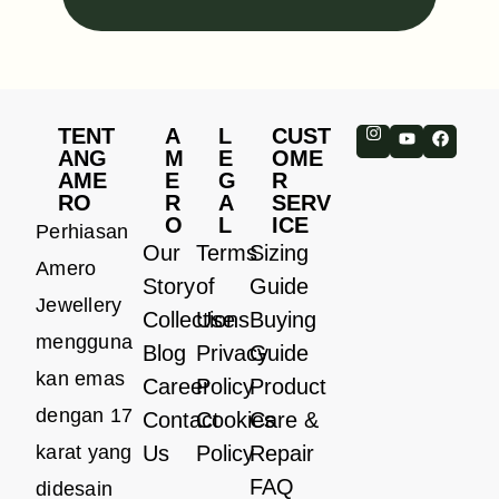
TENT
A
L
CUST
ANG
M
E
OME
AME
E
G
R
RO
R
A
SERV
O
L
ICE
Perhiasan
Our
Terms
Sizing
Amero
Story
of
Guide
Jewellery
Collections
Use
Buying
mengguna
Blog
Privacy
Guide
kan emas
Career
Policy
Product
dengan 17
Contact
Cookies
Care &
karat yang
Us
Policy
Repair
FAQ
didesain