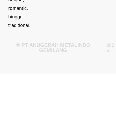
romantic,
hingga
traditional.
© PT ANUGERAH METALINDO
202
GEMILANG
6