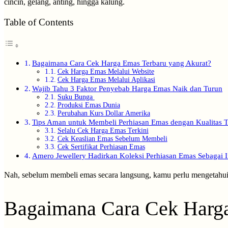
cincin, gelang, anting, hingga kalung.
Table of Contents
Bagaimana Cara Cek Harga Emas Terbaru yang Akurat?
Cek Harga Emas Melalui Website
Cek Harga Emas Melalui Aplikasi
Wajib Tahu 3 Faktor Penyebab Harga Emas Naik dan Turun
Suku Bunga
Produksi Emas Dunia
Perubahan Kurs Dollar Amerika
Tips Aman untuk Membeli Perhiasan Emas dengan Kualitas T
Selalu Cek Harga Emas Terkini
Cek Keaslian Emas Sebelum Membeli
Cek Sertifikat Perhiasan Emas
Amero Jewellery Hadirkan Koleksi Perhiasan Emas Sebagai In
Nah, sebelum membeli emas secara langsung, kamu perlu mengetahui 
Bagaimana Cara Cek Harga