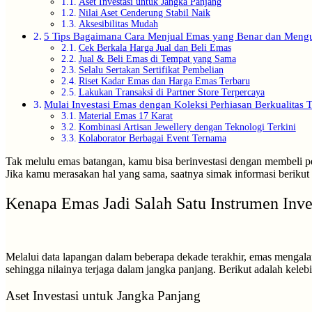
Aset Investasi untuk Jangka Panjang
Nilai Aset Cenderung Stabil Naik
Aksesibilitas Mudah
5 Tips Bagaimana Cara Menjual Emas yang Benar dan Meng
Cek Berkala Harga Jual dan Beli Emas
Jual & Beli Emas di Tempat yang Sama
Selalu Sertakan Sertifikat Pembelian
Riset Kadar Emas dan Harga Emas Terbaru
Lakukan Transaksi di Partner Store Terpercaya
Mulai Investasi Emas dengan Koleksi Perhiasan Berkualitas T
Material Emas 17 Karat
Kombinasi Artisan Jewellery dengan Teknologi Terkini
Kolaborator Berbagai Event Ternama
Tak melulu emas batangan, kamu bisa berinvestasi dengan membeli per
Jika kamu merasakan hal yang sama, saatnya simak informasi berikut 
Kenapa Emas Jadi Salah Satu Instrumen Inv
Melalui data lapangan dalam beberapa dekade terakhir, emas mengalami
sehingga nilainya terjaga dalam jangka panjang. Berikut adalah kele
Aset Investasi untuk Jangka Panjang