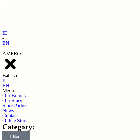
ID
-
EN
AMERO
Bahasa
ID
EN
Menu
Our Brands
Our Story
Store Partner
News
Contact
Online Store
Category:
Back