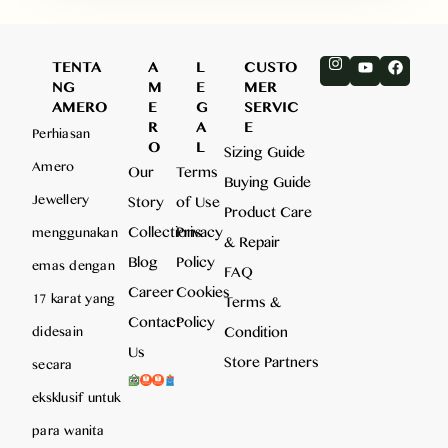
TENTA
A
L
CUSTO
NG
M
E
MER
AMERO
E
G
SERVIC
R
A
E
Perhiasan
O
L
Sizing Guide
Amero
Our
Terms
Buying Guide
Jewellery
Story
of Use
Product Care
Collections
Privacy
menggunakan
& Repair
Blog
Policy
emas dengan
FAQ
Career
Cookies
17 karat yang
Terms &
Contact
Policy
Condition
didesain
Us
Store Partners
secara
eksklusif untuk
para wanita