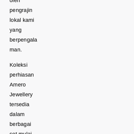
oleh
pengrajin
lokal kami
yang
berpengala
man.
Koleksi
perhiasan
Amero
Jewellery
tersedia
dalam
berbagai
set mulai