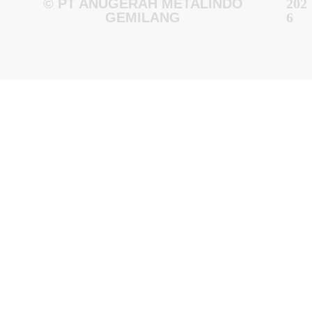
© PT ANUGERAH METALINDO
202
GEMILANG
6