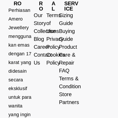
RO
R
A
SERV
O
L
ICE
Perhiasan
Our
Terms
Sizing
Amero
Story
of
Guide
Jewellery
Collections
Use
Buying
mengguna
Blog
Privacy
Guide
kan emas
Career
Policy
Product
dengan 17
Contact
Cookies
Care &
karat yang
Us
Policy
Repair
FAQ
didesain
Terms &
secara
Condition
eksklusif
Store
untuk para
Partners
wanita
yang ingin